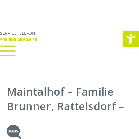
We
SERVICETELEFON
SERVICE TELEFON
+49 800 589 28 40
+49 800 589 28 40
REGISTRIEREN
LOGIN
Verbindungen
Maintalhof – Familie
Tickets
Freizeit
Service
Brunner, Rattelsdorf –
Unternehmen