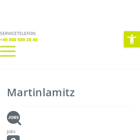
We
SERVICETELEFON
SERVICE TELEFON
+49 800 589 28 40
+49 800 589 28 40
REGISTRIEREN
LOGIN
Verbindungen
Martinlamitz
Tickets
Freizeit
Service
Unternehmen
Jobs