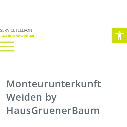
We
SERVICETELEFON
SERVICE TELEFON
+49 800 589 28 40
+49 800 589 28 40
REGISTRIEREN
LOGIN
Verbindungen
Monteurunterkunft
Tickets
Freizeit
Service
Weiden by
Unternehmen
HausGruenerBaum