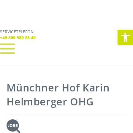
We
SERVICETELEFON
SERVICE TELEFON
+49 800 589 28 40
+49 800 589 28 40
REGISTRIEREN
LOGIN
Verbindungen
Münchner Hof Karin
Tickets
Freizeit
Service
Helmberger OHG
Unternehmen