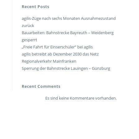
en
Presse
Recent Posts
agilis-Züge nach sechs Monaten Ausnahmezustand
rt
Umwelt & Nachhaltigkeit
zurück
Kontakt Fahrgäste
Bauarbeiten: Bahnstrecke Bayreuth – Weidenberg
gesperrt
„Freie Fahrt für Einserschüler“ bei agilis
agilis betreibt ab Dezember 2030 das Netz
Regionalverkehr Mainfranken
Sperrung der Bahnstrecke Lauingen – Günzburg
Recent Comments
Es sind keine Kommentare vorhanden.