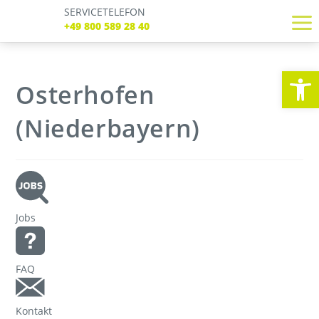
SERVICETELEFON
SERVICE TELEFON
+49 800 589 28 40
+49 800 589 28 40
REGISTRIEREN
LOGIN
Verbindungen
We
Tickets
Osterhofen
Freizeit
Service
(Niederbayern)
Unternehmen
Jobs
FAQ
Kontakt