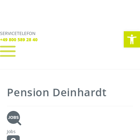
We
SERVICETELEFON
SERVICE TELEFON
+49 800 589 28 40
+49 800 589 28 40
REGISTRIEREN
LOGIN
Verbindungen
Pension Deinhardt
Tickets
Freizeit
Service
Unternehmen
Jobs