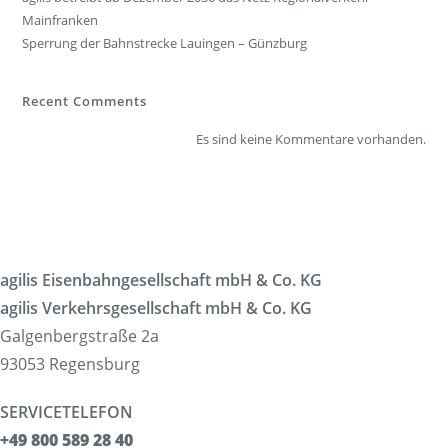
Unternehmen
Mainfranken
Über uns
Sperrung der Bahnstrecke Lauingen – Günzburg
Karriere
Spendenwettbewerb
Recent Comments
News
Es sind keine Kommentare vorhanden.
Presse
Umwelt & Nachhaltigkeit
Kontakt Fahrgäste
agilis Eisenbahngesellschaft mbH & Co. KG
agilis Verkehrsgesellschaft mbH & Co. KG
Galgenbergstraße 2a
93053 Regensburg
SERVICETELEFON
+49 800 589 28 40