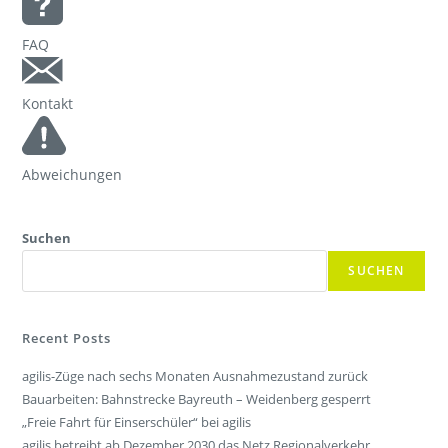
Tickets
Tickets
FAQ
Verkaufsstellen & Automaten
Deutschlandticket
Kontakt
Freizeit
Fahrradmitnahme
Ausflüge
Abweichungen
Fahrgastmagazin PICO
Gruppenreise
Suchen
Service
SUCHEN
Bestellung Infomaterial
Interaktive Karte
Erhöhtes Beförderungsentgelt
Recent Posts
Garantien und Rechte
agilis-Züge nach sechs Monaten Ausnahmezustand zurück
Fundsachen
Bauarbeiten: Bahnstrecke Bayreuth – Weidenberg gesperrt
Zügig erklärt
„Freie Fahrt für Einserschüler“ bei agilis
FAQ
agilis betreibt ab Dezember 2030 das Netz Regionalverkehr