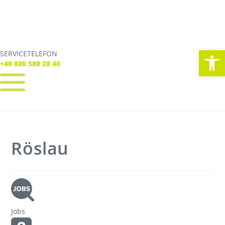
We
SERVICETELEFON
SERVICE TELEFON
+49 800 589 28 40
+49 800 589 28 40
REGISTRIEREN
LOGIN
Verbindungen
Röslau
Tickets
Freizeit
Service
Unternehmen
Jobs