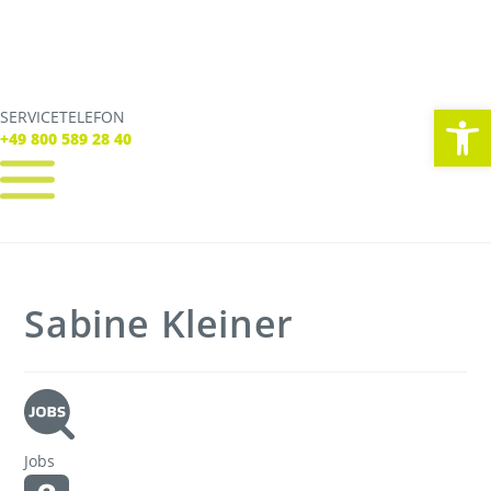
We
SERVICETELEFON
SERVICE TELEFON
+49 800 589 28 40
+49 800 589 28 40
REGISTRIEREN
LOGIN
Verbindungen
Sabine Kleiner
Tickets
Freizeit
Service
Unternehmen
Jobs