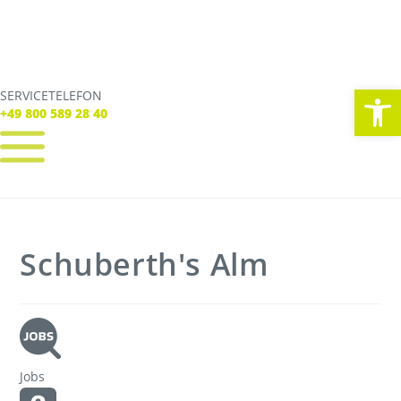
We
SERVICETELEFON
SERVICE TELEFON
+49 800 589 28 40
+49 800 589 28 40
REGISTRIEREN
LOGIN
Verbindungen
Schuberth's Alm
Tickets
Freizeit
Service
Unternehmen
Jobs