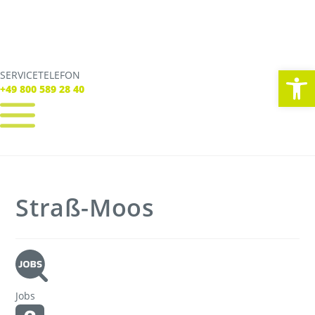
We
SERVICETELEFON
SERVICE TELEFON
+49 800 589 28 40
+49 800 589 28 40
REGISTRIEREN
LOGIN
Verbindungen
Straß-Moos
Tickets
Freizeit
Service
Unternehmen
Jobs