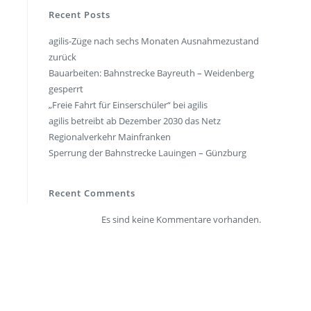
en
Presse
Recent Posts
agilis-Züge nach sechs Monaten Ausnahmezustand
rt
Umwelt & Nachhaltigkeit
zurück
Kontakt Fahrgäste
Bauarbeiten: Bahnstrecke Bayreuth – Weidenberg
gesperrt
„Freie Fahrt für Einserschüler“ bei agilis
agilis betreibt ab Dezember 2030 das Netz
Regionalverkehr Mainfranken
Sperrung der Bahnstrecke Lauingen – Günzburg
Recent Comments
Es sind keine Kommentare vorhanden.