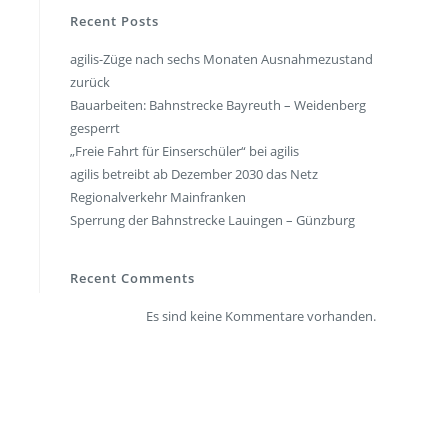
en
Presse
Recent Posts
agilis-Züge nach sechs Monaten Ausnahmezustand
rt
Umwelt & Nachhaltigkeit
zurück
Kontakt Fahrgäste
Bauarbeiten: Bahnstrecke Bayreuth – Weidenberg
gesperrt
„Freie Fahrt für Einserschüler“ bei agilis
agilis betreibt ab Dezember 2030 das Netz
Regionalverkehr Mainfranken
Sperrung der Bahnstrecke Lauingen – Günzburg
Recent Comments
Es sind keine Kommentare vorhanden.