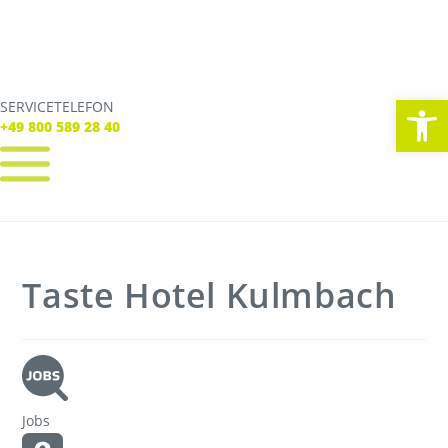
We
SERVICETELEFON
SERVICE TELEFON
+49 800 589 28 40
+49 800 589 28 40
REGISTRIEREN
LOGIN
Verbindungen
Taste Hotel Kulmbach
Tickets
Freizeit
Service
Unternehmen
Jobs