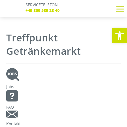
SERVICETELEFON
SERVICE TELEFON
+49 800 589 28 40
+49 800 589 28 40
REGISTRIEREN
LOGIN
Verbindungen
We
Tickets
Treffpunkt
Freizeit
Service
Getränkemarkt
Unternehmen
Jobs
FAQ
Kontakt