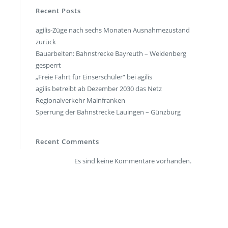
en
Presse
Recent Posts
agilis-Züge nach sechs Monaten Ausnahmezustand
rt
Umwelt & Nachhaltigkeit
zurück
Kontakt Fahrgäste
Bauarbeiten: Bahnstrecke Bayreuth – Weidenberg
gesperrt
„Freie Fahrt für Einserschüler“ bei agilis
agilis betreibt ab Dezember 2030 das Netz
Regionalverkehr Mainfranken
Sperrung der Bahnstrecke Lauingen – Günzburg
Recent Comments
Es sind keine Kommentare vorhanden.