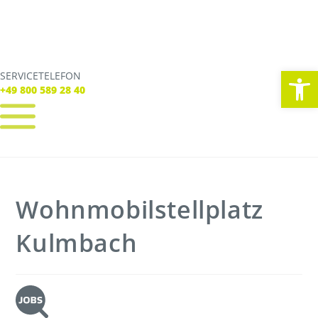
We
SERVICETELEFON
SERVICE TELEFON
+49 800 589 28 40
+49 800 589 28 40
REGISTRIEREN
LOGIN
Verbindungen
Wohnmobilstellplatz
Tickets
Freizeit
Service
Kulmbach
Unternehmen