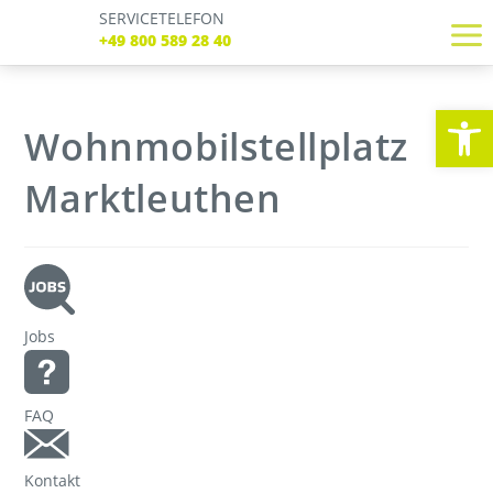
SERVICETELEFON
SERVICE TELEFON
+49 800 589 28 40
+49 800 589 28 40
REGISTRIEREN
LOGIN
Verbindungen
We
Tickets
Wohnmobilstellplatz
Freizeit
Service
Marktleuthen
Unternehmen
Jobs
FAQ
Kontakt