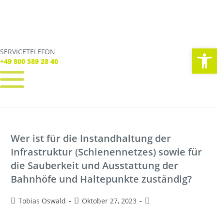
We
SERVICETELEFON
SERVICE TELEFON
+49 800 589 28 40
+49 800 589 28 40
REGISTRIEREN
LOGIN
Verbindungen
Wer ist für die Instandhaltung der
Tickets
Freizeit
Infrastruktur (Schienennetzes) sowie für
Service
die Sauberkeit und Ausstattung der
Unternehmen
Bahnhöfe und Haltepunkte zuständig?
Tobias Oswald
Oktober 27, 2023