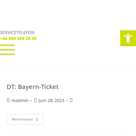
We
SERVICETELEFON
SERVICE TELEFON
+49 800 589 28 40
+49 800 589 28 40
REGISTRIEREN
LOGIN
Verbindungen
DT: Bayern-Ticket
Tickets
Freizeit
Service
madmin
Juni 28, 2023
Unternehmen
Weiterlesen